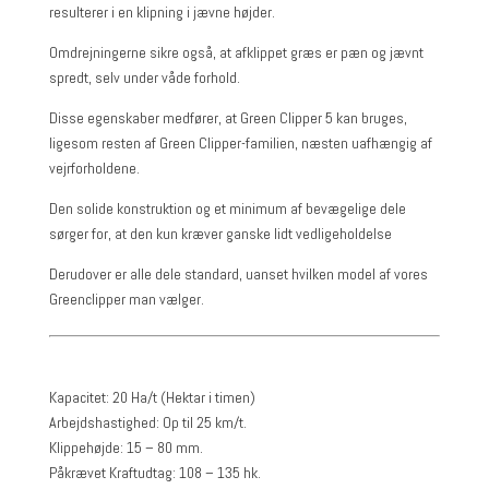
resulterer i en klipning i jævne højder.
Omdrejningerne sikre også, at afklippet græs er pæn og jævnt
spredt, selv under våde forhold.
Disse egenskaber medfører, at Green Clipper 5 kan bruges,
ligesom resten af ​​Green Clipper-familien, næsten uafhængig af
vejrforholdene.
Den solide konstruktion og et minimum af bevægelige dele
sørger for, at den kun kræver ganske lidt vedligeholdelse
Derudover er alle dele standard, uanset hvilken model af vores
Greenclipper man vælger.
Kapacitet: 20 Ha/t (Hektar i timen)
Arbejdshastighed: Op til 25 km/t.
Klippehøjde: 15 – 80 mm.
Påkrævet Kraftudtag: 108 – 135 hk.