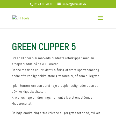
Tlf. 44 66 44 36
jesper@dhmuld.dk
GREEN CLIPPER 5
Green Clipper 5 er markeds bredeste rotorklipper, med en
arbejdsbredde på hele 10 meter.
Denne maskine er udviklet til slåning af store sportsbaner og
andre ofte vedligeholdte store græsarealer, såsom rullegræs.
I plan terræn kan den opnå høje arbejdshastigheder uden at
påvirke klippekvaliteten.
Knivenes høje omdrejningsmoment sikre et enestående
klipperesultat.
De høje omdrejninger fra knivene suger græsset opad, hvilket