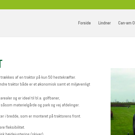
Forside
Lindner
Can-am O
T
 trækkes af en traktor på kun 50 hestekræfter.
ndre traktor både er et økonomisk samt et miljøvenligt
realer og er ideel til
bl.a. golfbaner,
såsom materielgårde og park og vej afdelinger.
r i bredde, som er monteret på traktorens front.
e fleksibilitet.
sk højdejustering (skiver).