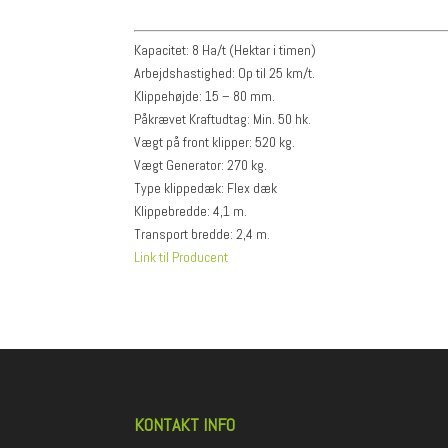
Kapacitet: 8 Ha/t (Hektar i timen)
Arbejdshastighed: Op til 25 km/t.
Klippehøjde: 15 – 80 mm.
Påkrævet Kraftudtag: Min. 50 hk.
Vægt på front klipper: 520 kg.
Vægt Generator: 270 kg.
Type klippedæk: Flex dæk
Klippebredde: 4,1 m.
Transport bredde: 2,4 m.
Link til Producent
KONTAKT INFO