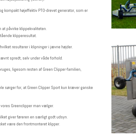
l og kompakt højeffektiv PTO-drevet generator, som er
at påvirke klippekvaliteten.
ående klipperesultat.
lket resulterer i klipninger i jævne højder.
jævnt spredt, selv under våde forhold.
uges, ligesom resten af ​​Green Clipper-familien,
e sørger for, at Green Clipper Sport kun kræver ganske
f vores Greenclipper man vælger.
vilket giver føreren en særligt godt udsyn.
akket være den frontmonteret klipper.