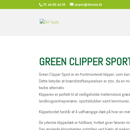
Tlf. 44 66 44 36
jesper@dhmuld.dk
GREEN CLIPPER SPOR
Green Clipper Sport er en frontmonteret klipper, som kan
Dette betyder at brændstofbesparelsen er stor, da en mi
bedre alternativ.
Klipperen er perfekt til at vedligeholde mellemstore græsa
landbrugsentreprenører, sportsklubber samt kommuner, 
Klippebordet består af 4 uafhængige dæk på hver en mete
De yderste klippedæk er foldbare, hvilket giver føreren mer
Den ønskede klippehøjden indstilles ved hjælp af mekani