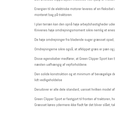
Energien til de elektriske motorer leveres af en fleksibe
monteret bag på traktoren.
I plan terræn kan den opnå høje arbejdshastigheder uden 
Knivenes høje omdrejningsmoment sikre nemlig et enest
De høje omdrejninger fra bladende suger græsset opad, hvi
Omdrejningerne sikre også, at afklippet græs er pæn og 
Disse egenskaber medfører, at Green Clipper Sport kan br
næsten uafhængig af vejrforholdene.
Den solide konstruktion og et minimum af bevægelige del
lidt vedligeholdelse
Derudover er alle dele standard, uanset hvilken model a
Green Clipper Sport er fastgjort til fronten af traktoren, h
Græsset køres ydermere ikke fladt før det bliver slået, t